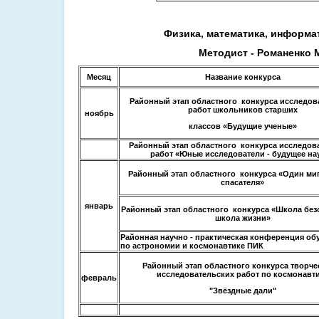
Физика, математика, информа
Методист - Романенко М
Месяц
Название конкурса
Районный этап областного конкурса исследов
работ школьников старших
ноябрь
классов «Будущие ученые»
Районный этап областного конкурса исследов
работ «Юные исследователи - будущее на
Районный этап областного конкурса «Один миг
спасателя»
январь
Районный этап областного конкурса «Школа без
школа жизни»
Районная научно - практическая конференция о
по астрономии и космонавтике ПИК
Районный этап областного конкурса творче
исследовательских работ по космонавт
февраль
"Звёздные дали"