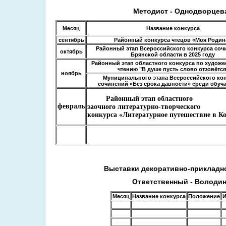
Методист - Однодворцева
Месяц
Название конкурса
сентябрь
Районный конкурса чтецов «Моя Родин
Районный этап Всероссийского конкурса соч
октябрь
Брянской области в 2025 году
Районный этап областного конкурса по худож
чтению "В душе пусть слово отзовётся
ноябрь
Муниципального этапа Всероссийского ко
сочинений «Без срока давности» среди обу
Районный этап областного
февраль
заочного литературно-творческого
конкурса «Литературное путешествие в К
Выставки декоративно-прикладно
Ответственный - Володин
Месяц
Название конкурса
Положение
И