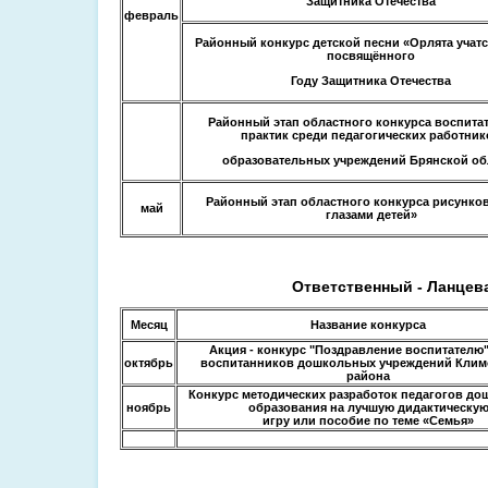
Защитника Отечества
февраль
Районный конкурс детской песни «Орлята учатс
посвящённого
Году Защитника Отечества
Районный этап областного конкурса воспита
практик среди педагогических работник
образовательных учреждений Брянской об
Районный этап областного конкурса рисунко
май
глазами детей»
Ответственный - Ланцева
Месяц
Название конкурса
Акция - конкурс "Поздравление воспитателю"
октябрь
воспитанников дошкольных учреждений Клим
района
Конкурс методических разработок педагогов до
ноябрь
образования на лучшую дидактическу
игру или пособие по теме «Семья»