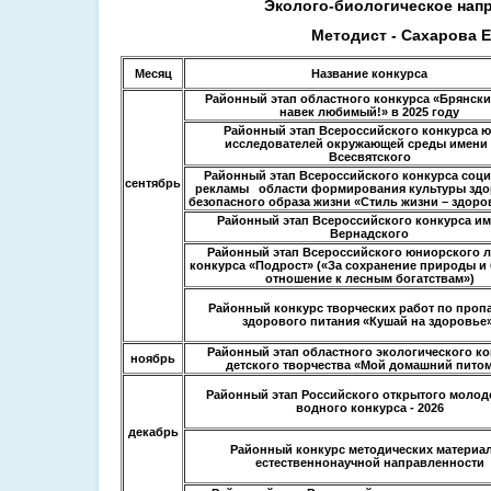
Эколого-биологическое нап
Методист - Сахарова Е
Месяц
Название конкурса
Районный этап областного конкурса «Брянски
навек любимый!» в 2025 году
Районный этап Всероссийского конкурса 
исследователей окружающей среды имени 
Всесвятского
Районный этап Всероссийского конкурса соц
сентябрь
рекламы области формирования культуры здо
безопасного образа жизни «Стиль жизни – здоров
Районный этап Всероссийского конкурса им.
Вернадского
Районный этап Всероссийского юниорского л
конкурса «Подрост» («За сохранение природы и
отношение к лесным богатствам»)
Районный конкурс творческих работ по проп
здорового питания «Кушай на здоровье»
Районный этап областного экологического ко
ноябрь
детского творчества «Мой домашний пито
Районный этап Российского открытого молод
водного конкурса - 2026
декабрь
Районный конкурс методических материа
естественнонаучной направленности