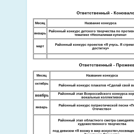
Ответственный - Коновало
Месяц
Название конкурса
Районный конкурс детского творчества по проти
январь
тематике «Неопалимая купина»
Районный конкурс проектов «Я учусь. Я стрем
март
достигну»
Ответственный - Прожеев
Месяц
Название конкурса
октябрь
Районный конкурс плакатов «Сделай свой в
Районный этап Всероссийского конкурса хо
ноябрь
вокальных коллективов
Районный конкурс патриотической песни «П
январь
Отечество»
Районный этап областного смотра самодеят
художественного творчества
под девизом «Я вхожу в мир искусств»,посвяще