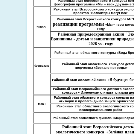
Районный этап Всероссийского конкурса се
фотографии программы «Мы – твои друзья» в 2
Районный этап Всероссийского конкурса эколо
проектов "Волонтёры могут всё"
ме
Районный этап Всероссийского конкурса
реализации программы
«Мы – твои друзь
январь
году
Районная природоохранная акция "Эк
Брянщины - друзья и защитники природы"
2026 уч. году
Районный этап областного конкурса «Вода Б
Районный этап областного конкурса детс
февраль
творчества «Зеркало природы»
«В будущее бе
Районный этап областной акции
Районный этап Всероссийского детского эколо
конкурса « Изменение климата глазами де
Районный этап областного конкурса средств н
агитации и пропаганды по защите Брянского
март
Районный этап областного экологического ко
исследовательских работ
Районный этап областного финала «Марш парко
Районный этап Всероссийского детск
экологического конкурса «Зелёная план