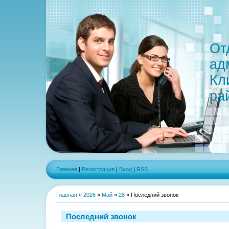
От
ад
Кл
ра
Главная
|
Регистрация
|
Вход
|
RSS
Главная
»
2026
»
Май
»
28
» Последний звонок
Последний звонок