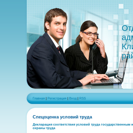
От
ад
Кл
ра
Главная
|
Регистрация
|
Вход
|
RSS
Спецоценка условий труда
Декларация соответствия условий труда государственным
охраны труда