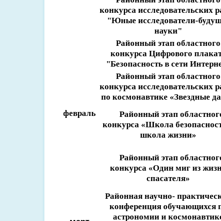
конкурса исследовательских р
"Юные исследователи-будущ
науки"
Районный этап областного
конкурса Цифрового плака
"Безопасность в сети Интерн
Районный этап областного
конкурса исследовательских р
по космонавтике «Звездные д
февраль
Районный этап
областно
конкурса
«Школа безопасност
школа жизни»
Районный этап областно
конкурса «Один миг из жиз
спасателя»
Районная научно- практичес
конференция обучающихся 
астрономии и космонавтик