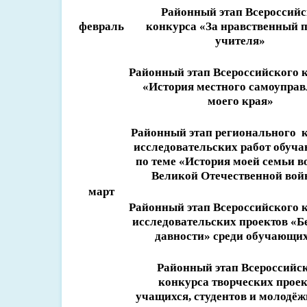
Районный этап Всероссийс
февраль
конкурса «За нравственный 
учителя»
Районный этап Всероссийского 
«История местного самоупра
моего края»
Районный этап регионального 
исследовательских работ обуч
по теме «История моей семьи в
Великой Отечественной во
март
Районный этап Всероссийского
к
исследовательских проек
т
ов
«Б
давнос
т
и» ср
е
ди об
у
чающих
Районный этап Всероссийс
конкурса творческих проек
учащихся, студентов и молодё