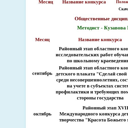
Месяц
Название конкурса
Полож
Скач
Общественные дисци
Методист - Кузавова 
Месяц
Название конкурса
Районный этап областного ко
исследовательских работ обуч
по школьному краеведен
Районный этап областного ко
сентябрь
детского плаката "Сделай свой
среди несовершеннолетних, со
на учете в субъектах сист
профилактики и требующих по
стороны государства
Районный этап XVI
октябрь
Международного конкурса де
творчества "Красота Божьего