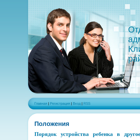
От
ад
Кл
ра
Главная
|
Регистрация
|
Вход
|
RSS
Положения
Порядок устройства ребенка в другое